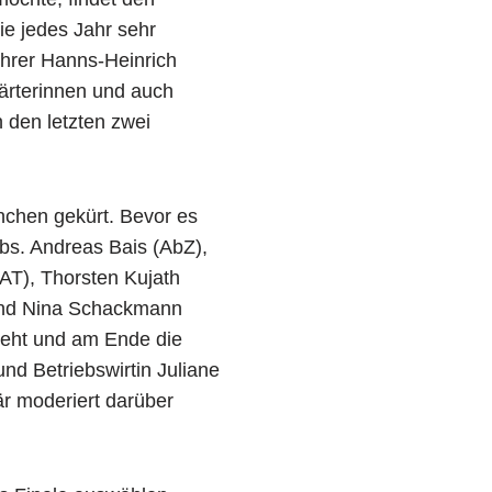
wie jedes Jahr sehr
hrer Hanns-Heinrich
wärterinnen und auch
n den letzten zwei
nchen gekürt. Bevor es
erbs. Andreas Bais (AbZ),
T), Thorsten Kujath
 und Nina Schackmann
ieht und am Ende die
nd Betriebswirtin Juliane
är moderiert darüber