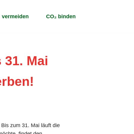
 vermeiden
CO₂ binden
 31. Mai
erben!
Bis zum 31. Mai läuft die
öchte, findet den