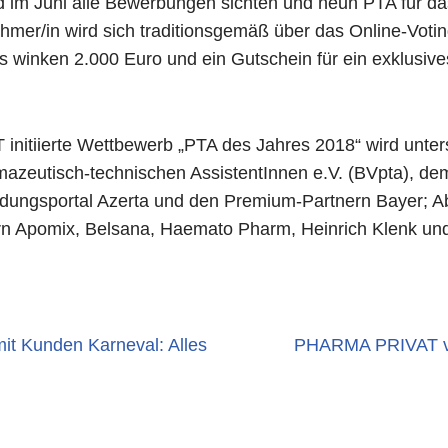
d im Juni alle Bewerbungen sichten und neun PTA für da
ehmer/in wird sich traditionsgemäß über das Online-Votin
s winken 2.000 Euro und ein Gutschein für ein exklusiv
itiierte Wettbewerb „PTA des Jahres 2018“ wird unter
zeutisch-technischen AssistentInnen e.V. (BVpta), de
dungsportal Azerta und den Premium-Partnern Bayer; Ab
rn Apomix, Belsana, Haemato Pharm, Heinrich Klenk und 
mit Kunden Karneval: Alles
PHARMA PRIVAT vo