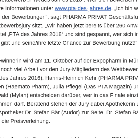
e Informationen unter
www.pta-des-jahres.de
. „Ich bin 
ng der Bewerbungen“, sagt PHARMA PRIVAT Geschäftsfü
tbewerbsjury sitzt. „Wir haben jetzt bereits über 260 An
itel ‚PTA des Jahres 2018‘ und sind gespannt, wer sich i
ibt und seine/ihre letzte Chance zur Bewerbung nutzt!“
winnerin wird am 11. Oktober auf der Expopharm in Mü
egt noch viel Arbeit vor den Jury-Mitgliedern des Wettbew
des Jahres 2016), Hanns-Heinrich Kehr (PHARMA PRIVA
lken (Haemato Pharm), Julia Pflegel (Das PTA Magazin)
ld (Mylan) entscheiden darüber, wer in das Finale einz
men darf. Beratend stehen der Jury dabei Apothekerin u
potheker Dr. Stefan Bär (Audor) zur Seite. Dr. Stefan B
 die Preisverleihung.